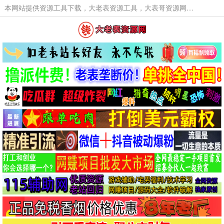
本网站提供资源工具下载，大老表资源工具，大表哥资源网软件工具，大老表资源下载，活动线报福利资源分享,活动线报，大型网游经典游戏，网络热门技术游戏辅助交流与分享。