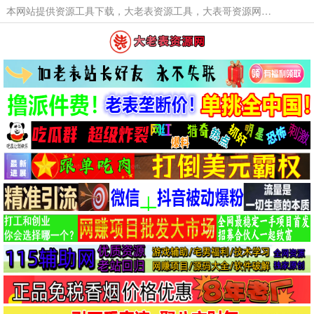
本网站提供资源工具下载，大老表资源工具，大表哥资源网软件工具，大老表资源下载，活动线报福利资源分享,活动线报，大型网游经典游戏，网络热门技术游戏辅助交流与分享。