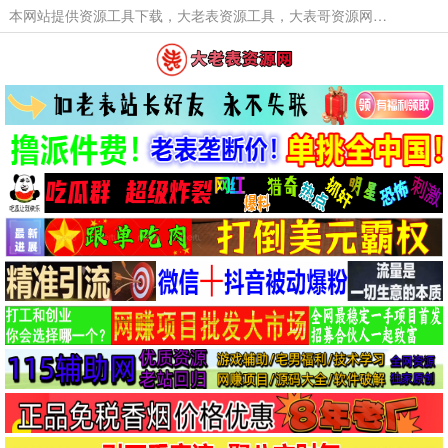
本网站提供资源工具下载，大老表资源工具，大表哥资源网软件工具，大老表资源下载，活动线报福利资源分享,活动线报，大型网游经典游戏，网络热门技术游戏辅助交流与分享。