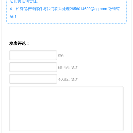
它们负任何责任。
4、如有侵权请邮件与我们联系处理2658014622@qq.com 敬请谅
解！
发表评论：
昵称
邮件地址 (选填)
个人主页 (选填)