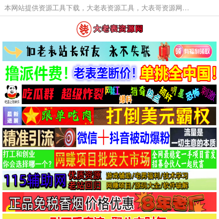
本网站提供资源工具下载，大老表资源工具，大表哥资源网软件工具，大老表资源下载，活动线报福利资源分享,活动线报，大型网游经典游戏，网络热门技术游戏辅助交流与分享。