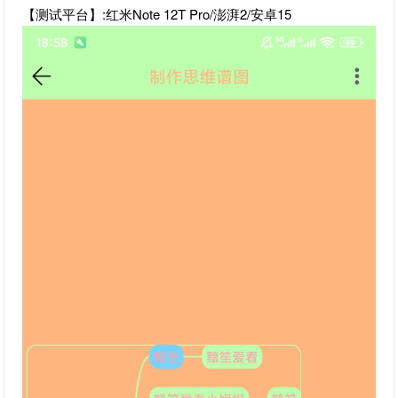
【测试平台】:红米Note 12T Pro/澎湃2/安卓15