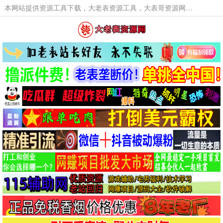
本网站提供资源工具下载，大老表资源工具，大表哥资源网软件工具，大老表资源下载，活动线报福利资源分享,活动线报，大型网游经典游戏，网络热门技术游戏辅助交流与分享。