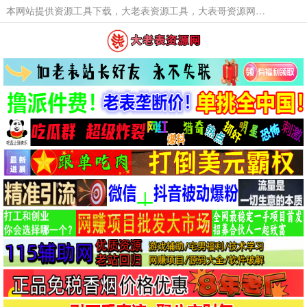
本网站提供资源工具下载，大老表资源工具，大表哥资源网软件工具，大老表资源下载，活动线报福利资源分享,活动线报，大型网游经典游戏，网络热门技术游戏辅助交流与分享。