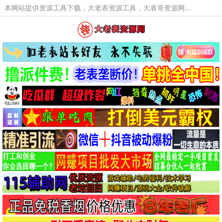
本网站提供资源工具下载，大老表资源工具，大表哥资源网软件工具，大老表资源下载，活动线报福利资源分享,活动线报，大型网游经典游戏，网络热门技术游戏辅助交流与分享。