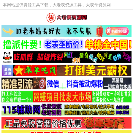
本网站提供资源工具下载，大老表资源工具，大表哥资源网软件工具，大老表资源下载，活动线报福利资源分享,活动线报，大型网游经典游戏，网络热门技术游戏辅助交流与分享。