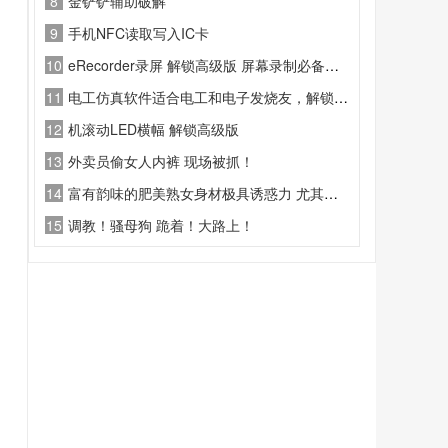
8
金铲铲辅助破解
9
手机NFC读取写入IC卡
10
eRecorder录屏 解锁高级版 屏幕录制必备工具
11
电工仿真软件适合电工和电子发烧友，解锁了永久会员，尽情学习吧
12
机滚动LED横幅 解锁高级版
13
外卖员偷女人内裤 现场被抓！
14
富有韵味的肥美熟女身材极具诱惑力 尤其是这对柔软
15
调教！骚母狗 跪着！大路上！