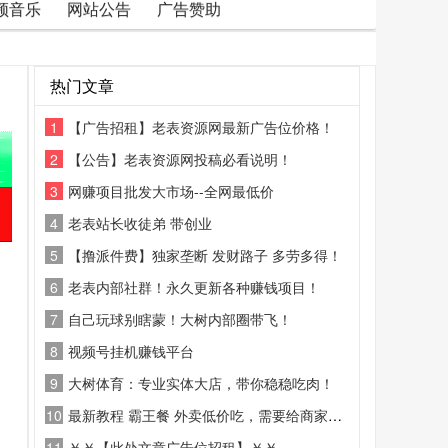
频音乐
网站公告
广告赞助
热门文章
1
【广告招租】老表资源网最新广告位价格！
2
【公告】老表资源网投稿必看说明！
3
网赚项目批发大市场--全网最低价
4
老表站长收徒弟 带创业
5
【撸派件费】独家垄断 发财路子 多劳多得！
6
老表内部社群！永久更新各种赚钱项目！
7
自己玩球别瞎蒙！大树内部圈带飞！
8
视频号挂机赚钱平台
9
大树体育：专业实体大店，带你稳稳吃肉！
10
最新教程 霸王餐 外卖低价吃，需要给商家好评
11
￥￥【此处文章广告位招租】￥￥