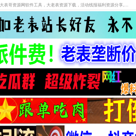
本网站提供资源工具下载，大老表资源工具，大表哥资源网软件工具，大老表资源下载，活动线报福利资源分享,活动线报，大型网游经典游戏，网络热门技术游戏辅助交流与分享。