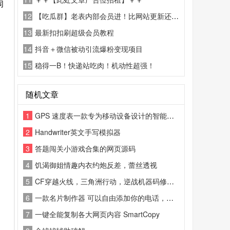
同
12
【吃瓜群】老表内部会员进！比网站更新还精彩！
13
最新扣扣刷超级会员教程
14
抖音＋微信被动引流爆粉变现项目
15
稳得一B！快递站吃肉！机动性超强！
随机文章
1
GPS 速度表一款专为移动设备设计的智能测速与里程记录工具
2
Handwriter英文手写模拟器
3
答题闯关小游戏合集的网页源码
4
饥渴御姐情趣内衣约炮反差，蕾丝透视
5
CF穿越火线，三角洲行动，逆战机器码修改软件！一键修改
6
一款名片制作器 可以自由添加你的电话，地址，邮箱，姓名，公司的logo
7
一键全能复制各大网页内容 SmartCopy