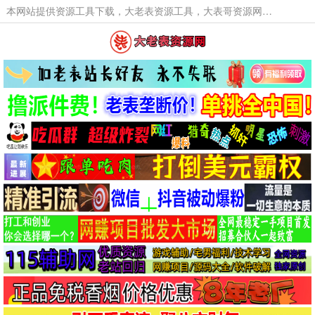
本网站提供资源工具下载，大老表资源工具，大表哥资源网软件工具，大老表资源下载，活动线报福利资源分享,活动线报，大型网游经典游戏，网络热门技术游戏辅助交流与分享。