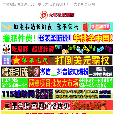
本网站提供资源工具下载，大老表资源工具，大表哥资源网软件工具，大老表资源下载，活动线报福利资源分享,活动线报，大型网游经典游戏，网络热门技术游戏辅助交流与分享。