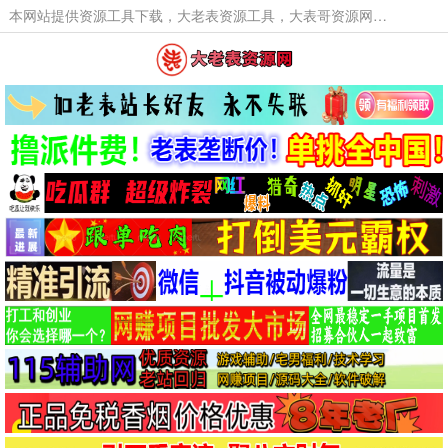
本网站提供资源工具下载，大老表资源工具，大表哥资源网软件工具，大老表资源下载，活动线报福利资源分享,活动线报，大型网游经典游戏，网络热门技术游戏辅助交流与分享。