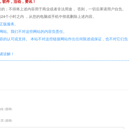
，软件，活动，资讯！
目的；不得将上述内容用于商业或者非法用途， 否则，一切后果请用户自负。
24个小时之内 ，从您的电脑或手机中彻底删除上述内容。
正版服务。
些网站。我们不对这些网站的内容负责任。
容的认可或支持。 本站不对这些链接网站作出任何陈述或保证，也不对它们负
敬请谅解！
址 (选填)
页 (选填)