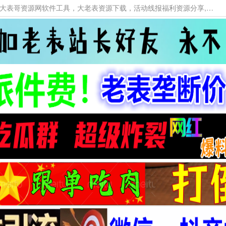
本网站提供资源工具下载，大老表资源工具，大表哥资源网软件工具，大老表资源下载，活动线报福利资源分享,活动线报，大型网游经典游戏，网络热门技术游戏辅助交流与分享。