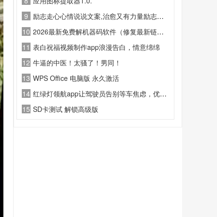
8
应用图标提取器1.0.
9
励志走心心情说说文案,治愈又有力量励志说说
10
2026最新免费解机器码软件（修复最新链接地址）
11
表白祝福视频制作app浪漫告白，情意绵绵
12
牛逼的中医！太骚了！男同！
13
WPS Office 电脑版 永久激活
14
红绿灯领航app让驾驶员告别等车焦虑，优化驾驶节奏，助力车辆轻松过灯
15
SD卡测试 解锁高级版