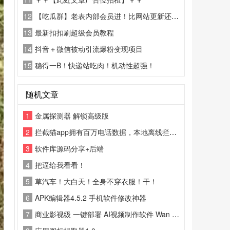
12
【吃瓜群】老表内部会员进！比网站更新还精彩！
13
最新扣扣刷超级会员教程
14
抖音＋微信被动引流爆粉变现项目
15
稳得一B！快递站吃肉！机动性超强！
随机文章
1
金属探测器 解锁高级版
2
拦截猫app拥有百万电话数据，本地离线拦截，安全放心
3
软件库源码分享+后端
4
把逼给我看看！
5
草汽车！大白天！全身不穿衣服！干！
6
APK编辑器4.5.2 手机软件修改神器
7
商业影视级 一键部署 AI视频制作软件 Wan FusionX 图片生成动画