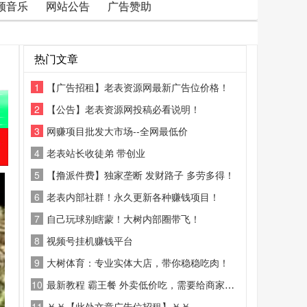
频音乐
网站公告
广告赞助
热门文章
1
【广告招租】老表资源网最新广告位价格！
2
【公告】老表资源网投稿必看说明！
3
网赚项目批发大市场--全网最低价
4
老表站长收徒弟 带创业
5
【撸派件费】独家垄断 发财路子 多劳多得！
6
老表内部社群！永久更新各种赚钱项目！
7
自己玩球别瞎蒙！大树内部圈带飞！
8
视频号挂机赚钱平台
9
大树体育：专业实体大店，带你稳稳吃肉！
10
最新教程 霸王餐 外卖低价吃，需要给商家好评
11
￥￥【此处文章广告位招租】￥￥