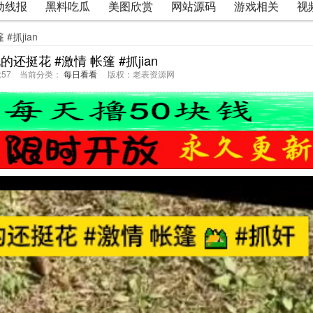
动线报
黑料吃瓜
美图欣赏
网站源码
游戏相关
视
#抓jian
还挺花 #激情 帐篷 #抓jian
05:57 当前分类：
每日看看
版权：老表资源网