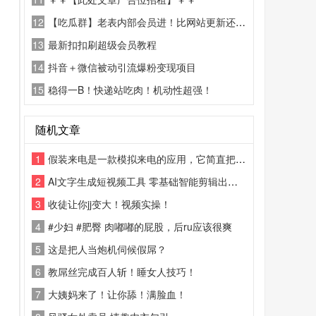
12
【吃瓜群】老表内部会员进！比网站更新还精彩！
13
最新扣扣刷超级会员教程
14
抖音＋微信被动引流爆粉变现项目
15
稳得一B！快递站吃肉！机动性超强！
随机文章
1
假装来电是一款模拟来电的应用，它简直把 “模拟来电” 玩出了花！除了基础的电话模拟之外
2
AI文字生成短视频工具 零基础智能剪辑出片软件
3
收徒让你jj变大！视频实操！
4
#少妇 #肥臀 肉嘟嘟的屁股，后ru应该很爽
5
这是把人当炮机伺候假屌？
6
教屌丝完成百人斩！睡女人技巧！
7
大姨妈来了！让你舔！满脸血！