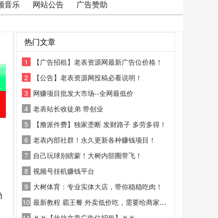
频音乐
网站公告
广告赞助
热门文章
1
【广告招租】老表资源网最新广告位价格！
2
【公告】老表资源网投稿必看说明！
3
网赚项目批发大市场--全网最低价
4
老表站长收徒弟 带创业
5
【撸派件费】独家垄断 发财路子 多劳多得！
6
老表内部社群！永久更新各种赚钱项目！
7
自己玩球别瞎蒙！大树内部圈带飞！
8
视频号挂机赚钱平台
9
大树体育：专业实体大店，带你稳稳吃肉！
动
10
最新教程 霸王餐 外卖低价吃，需要给商家好评
11
￥￥【此处文章广告位招租】￥￥