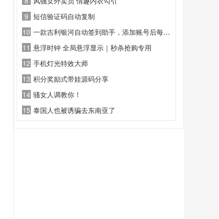
8
风骚女外卖员 情趣内衣勾引
9
短信验证码自动复制
10
一款吉利银河自动签到助手，添加账号后每天自动签到，实现连续签到，不断签，解放双手，积分自由
11
悬浮时钟 全局悬浮显示｜秒杀抢购专用
12
手机灯光特效大师
13
积分奖励式带娃源码分享
14
骚女人调教你！
15
泰国人也被诱骗去东南亚了