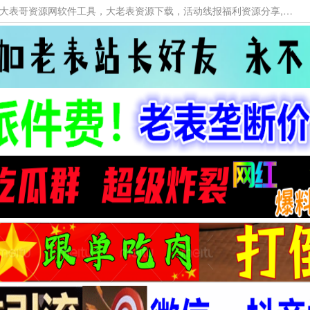
本网站提供资源工具下载，大老表资源工具，大表哥资源网软件工具，大老表资源下载，活动线报福利资源分享,活动线报，大型网游经典游戏，网络热门技术游戏辅助交流与分享。