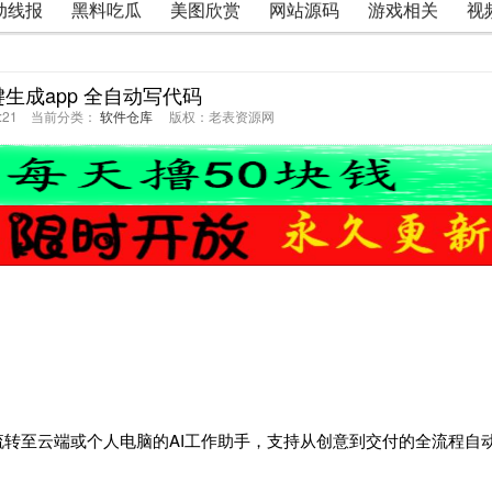
动线报
黑料吃瓜
美图欣赏
网站源码
游戏相关
视
一键生成app 全自动写代码
46:21 当前分类：
软件仓库
版权：老表资源网
流转至云端或个人电脑的AI工作助手，支持从创意到交付的全流程自