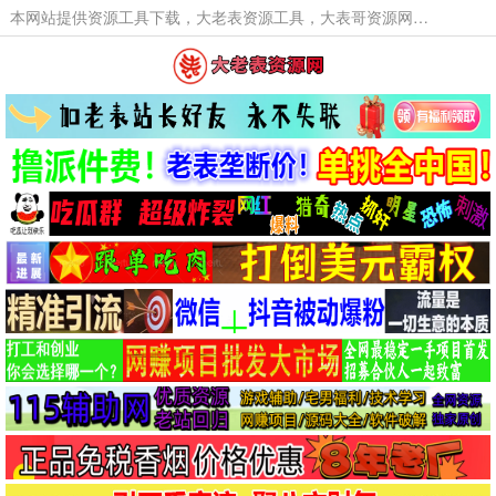
本网站提供资源工具下载，大老表资源工具，大表哥资源网软件工具，大老表资源下载，活动线报福利资源分享,活动线报，大型网游经典游戏，网络热门技术游戏辅助交流与分享。