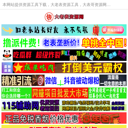
本网站提供资源工具下载，大老表资源工具，大表哥资源网软件工具，大老表资源下载，活动线报福利资源分享,活动线报，大型网游经典游戏，网络热门技术游戏辅助交流与分享。