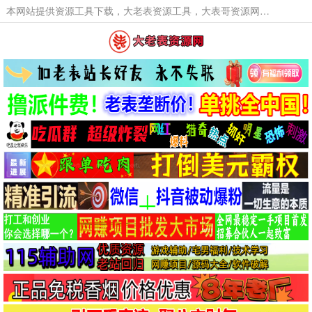
本网站提供资源工具下载，大老表资源工具，大表哥资源网软件工具，大老表资源下载，活动线报福利资源分享,活动线报，大型网游经典游戏，网络热门技术游戏辅助交流与分享。