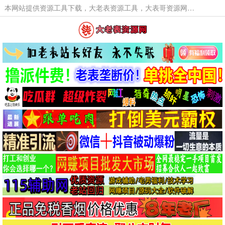
本网站提供资源工具下载，大老表资源工具，大表哥资源网软件工具，大老表资源下载，活动线报福利资源分享,活动线报，大型网游经典游戏，网络热门技术游戏辅助交流与分享。