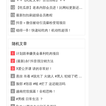
12
【吃瓜群】老表内部会员进！比网站更新还精彩！
13
最新扣扣刷超级会员教程
14
抖音＋微信被动引流爆粉变现项目
15
稳得一B！快递站吃肉！机动性超强！
随机文章
1
计划跟单赚美金暴利吃肉项目
2
(最新)永f 抖音强注销方法
3
X爱公开课 讲的非常好！
4
悬挂 吊着 #脱光了 火烧人 #黑人 犯错了吧 ？ #私刑 #火刑 烧黑了都
5
脸部 #毁容 #蛆 #烂了 这还能活吗
6
越南挖坟掘墓！全程恐怖！
7
#男模 日常生活 ？