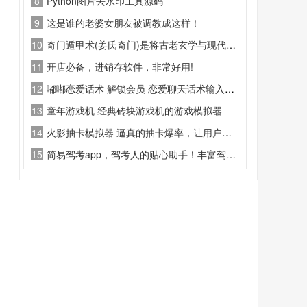
8
Python图片去水印工具源码
9
这是谁的老婆女朋友被调教成这样！
10
奇门遁甲术(姜氏奇门)是将古老玄学与现代科技结合的应用
11
开店必备，进销存软件，非常好用!
12
嘟嘟恋爱话术 解锁会员 恋爱聊天话术输入法工具
13
童年游戏机 经典砖块游戏机的游戏模拟器
14
火影抽卡模拟器 逼真的抽卡爆率，让用户能够感受与游戏同款的抽卡体验
15
简易驾考app，驾考人的贴心助手！丰富驾考知识资源，涵盖科目一到科目四