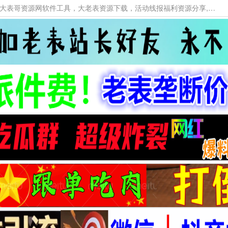
本网站提供资源工具下载，大老表资源工具，大表哥资源网软件工具，大老表资源下载，活动线报福利资源分享,活动线报，大型网游经典游戏，网络热门技术游戏辅助交流与分享。