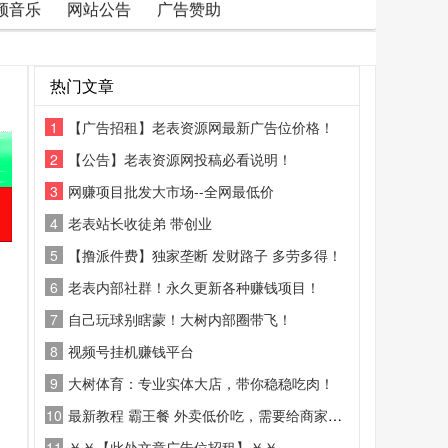
频音乐
网站公告
广告赞助
热门文章
1
【广告招租】老表资源网最新广告位价格！
2
【公告】老表资源网投稿必看说明！
3
网赚项目批发大市场--全网最低价
4
老表站长收徒弟 带创业
5
【撸派件费】独家垄断 发财路子 多劳多得！
6
老表内部社群！永久更新各种赚钱项目！
7
自己玩球别瞎蒙！大树内部圈带飞！
8
视频号挂机赚钱平台
9
大树体育：专业实体大店，带你稳稳吃肉！
10
最新教程 霸王餐 外卖低价吃，需要给商家好评
11
￥￥【此处文章广告位招租】￥￥