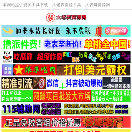
本网站提供资源工具下载，大老表资源工具，大表哥资源网软件工具，大老表资源下载，活动线报福利资源分享,活动线报，大型网游经典游戏，网络热门技术游戏辅助交流与分享。