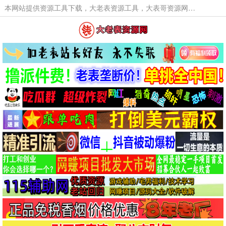
本网站提供资源工具下载，大老表资源工具，大表哥资源网软件工具，大老表资源下载，活动线报福利资源分享,活动线报，大型网游经典游戏，网络热门技术游戏辅助交流与分享。