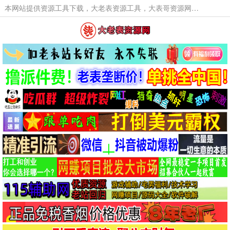
本网站提供资源工具下载，大老表资源工具，大表哥资源网软件工具，大老表资源下载，活动线报福利资源分享,活动线报，大型网游经典游戏，网络热门技术游戏辅助交流与分享。