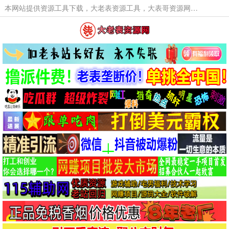
本网站提供资源工具下载，大老表资源工具，大表哥资源网软件工具，大老表资源下载，活动线报福利资源分享,活动线报，大型网游经典游戏，网络热门技术游戏辅助交流与分享。