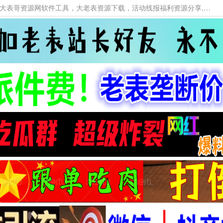
本网站提供资源工具下载，大老表资源工具，大表哥资源网软件工具，大老表资源下载，活动线报福利资源分享,活动线报，大型网游经典游戏，网络热门技术游戏辅助交流与分享。