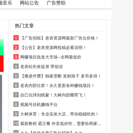
频音乐
网站公告
广告赞助
热门文章
1
【广告招租】老表资源网最新广告位价格！
2
【公告】老表资源网投稿必看说明！
3
网赚项目批发大市场--全网最低价
4
老表站长收徒弟 带创业
5
【撸派件费】独家垄断 发财路子 多劳多得！
6
老表内部社群！永久更新各种赚钱项目！
7
自己玩球别瞎蒙！大树内部圈带飞！
8
视频号挂机赚钱平台
9
大树体育：专业实体大店，带你稳稳吃肉！
10
最新教程 霸王餐 外卖低价吃，需要给商家好评
11
￥￥【此处文章广告位招租】￥￥