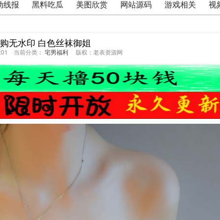
动线报
黑料吃瓜
美图欣赏
网站源码
游戏相关
视
0 内购无水印 白色丝袜御姐
38:01 当前分类：
宅男福利
版权：老表资源网