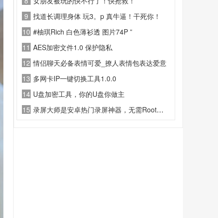
8
女朋友被玩的快不行了！快抢救！
9
找道长调理身体 玩3。p 真牛逼！干死你！
10
#柚琪Rich 白色薄衫透 图片74P ”
11
AES加密文件1.0 保护隐私
12
情侣聊天必备表情可爱_撩人表情包表达爱意
13
多网卡IP一键切换工具1.0.0
14
U盘加密工具，你的U盘你做主
15
录屏大师是安卓热门录屏神器，无需Root、无时长限制、无水印。支持1080P/60fps高清录