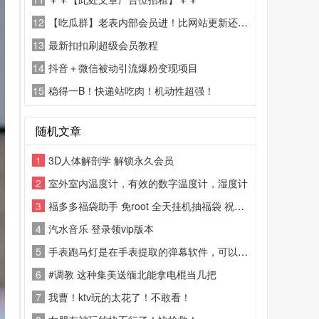
12
【吃瓜群】老表内部会员进！比网站更新还精彩！
13
最新扣扣刷超级会员教程
14
抖音＋微信被动引流爆粉变现项目
15
稳得一B！快递站吃肉！机动性超强！
随机文章
1
3D人体解剖学 解锁永久会员
2
室外室内温度计，有效的数字温度计，湿度计
3
福多多福袋助手 免root 全天挂机抽福袋 祝你早日抽到苹果17ProMax
4
汽水音乐 登录领vip版本
5
手表跑马灯是在手表提取的弹幕软件，可以设置字体颜色形状等等~
6
#调教 这种集美送缅北能拿电棍当几把
7
我曹！ktv玩的太花了！不敢看！