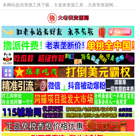
本网站提供资源工具下载，大老表资源工具，大表哥资源网软件工具，大老表资源下载，活动线报福利资源分享,活动线报，大型网游经典游戏，网络热门技术游戏辅助交流与分享。