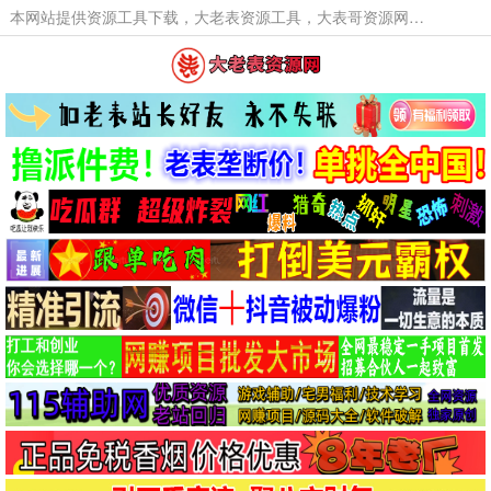
本网站提供资源工具下载，大老表资源工具，大表哥资源网软件工具，大老表资源下载，活动线报福利资源分享,活动线报，大型网游经典游戏，网络热门技术游戏辅助交流与分享。