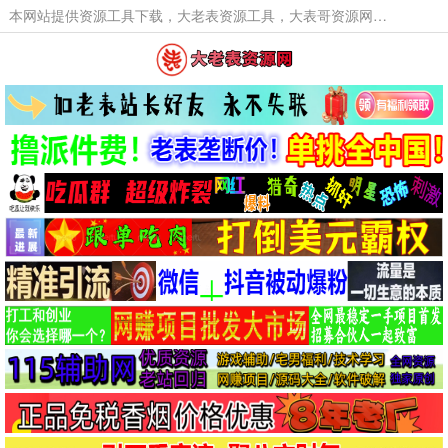
本网站提供资源工具下载，大老表资源工具，大表哥资源网软件工具，大老表资源下载，活动线报福利资源分享,活动线报，大型网游经典游戏，网络热门技术游戏辅助交流与分享。