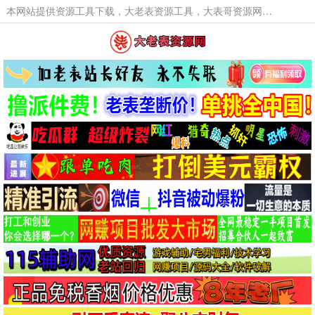
本网站提供资源工具下载，大老表资源工具，大表哥资源网软件工具，大老表资源下载，活动线报福利资源分享,活动线报，大型网游经典游戏，网络热门技术游戏辅助交流与分享。