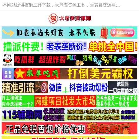
本网站提供资源工具下载，大老表资源工具，大表哥资源网软件工具，大老表资源下载，活动线报福利资源分享,活动线报，大型网游经典游戏，网络热门技术游戏辅助交流与分享。