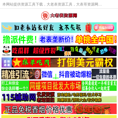
本网站提供资源工具下载，大老表资源工具，大表哥资源网软件工具，大老表资源下载，活动线报福利资源分享,活动线报，大型网游经典游戏，网络热门技术游戏辅助交流与分享。