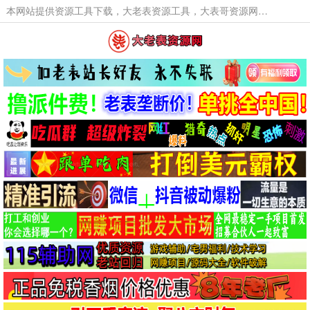
本网站提供资源工具下载，大老表资源工具，大表哥资源网软件工具，大老表资源下载，活动线报福利资源分享,活动线报，大型网游经典游戏，网络热门技术游戏辅助交流与分享。