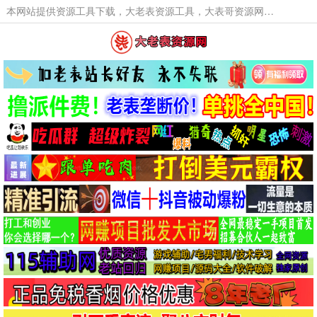
本网站提供资源工具下载，大老表资源工具，大表哥资源网软件工具，大老表资源下载，活动线报福利资源分享,活动线报，大型网游经典游戏，网络热门技术游戏辅助交流与分享。