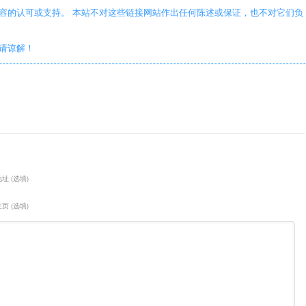
容的认可或支持。 本站不对这些链接网站作出任何陈述或保证，也不对它们负
敬请谅解！
址 (选填)
页 (选填)