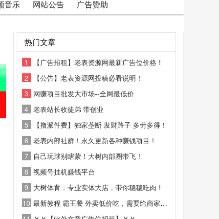
频音乐
网站公告
广告赞助
热门文章
1
【广告招租】老表资源网最新广告位价格！
2
【公告】老表资源网投稿必看说明！
3
网赚项目批发大市场--全网最低价
4
老表站长收徒弟 带创业
5
【撸派件费】独家垄断 发财路子 多劳多得！
6
老表内部社群！永久更新各种赚钱项目！
7
自己玩球别瞎蒙！大树内部圈带飞！
8
视频号挂机赚钱平台
9
大树体育：专业实体大店，带你稳稳吃肉！
10
最新教程 霸王餐 外卖低价吃，需要给商家好评
11
￥￥【此处文章广告位招租】￥￥