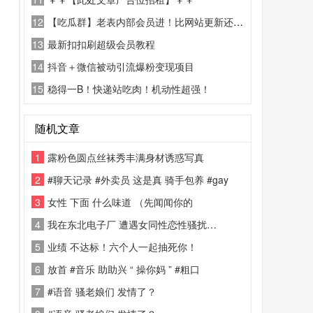
12
【吃瓜群】老表内部会员进！比网站更新还精彩！
13
最新扣扣刷超级会员教程
14
抖音＋微信被动引流爆粉变现项目
15
稳得一B！快递站吃肉！机动性超强！
随机文章
1
露粉色圆点丝袜秀丰满身材诱惑写真
2
#聊天记录 #外卖员 这是真 骑手包养 #gay
3
女性 下面 什么味道 （先闻闻你的
4
我在东北电子厂 遭遇女同性恋性骚扰…
5
业绩 不达标！六个人一起抽死你！
6
放首 #音乐 助助兴 “ 操你妈 ” #粗口
7
#语音 骚老娘们 发情了？