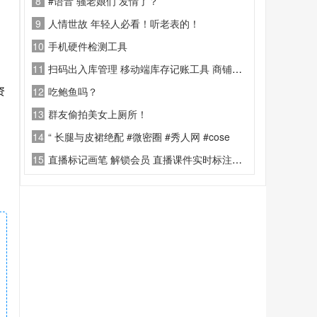
8
#语音 骚老娘们 发情了？
9
人情世故 年轻人必看！听老表的！
10
手机硬件检测工具
11
扫码出入库管理 移动端库存记账工具 商铺仓库扫码库存管理APP
资
12
吃鲍鱼吗？
13
群友偷拍美女上厕所！
14
“ 长腿与皮裙绝配 #微密圈 #秀人网 #cose
15
直播标记画笔 解锁会员 直播课件实时标注演示辅助工具