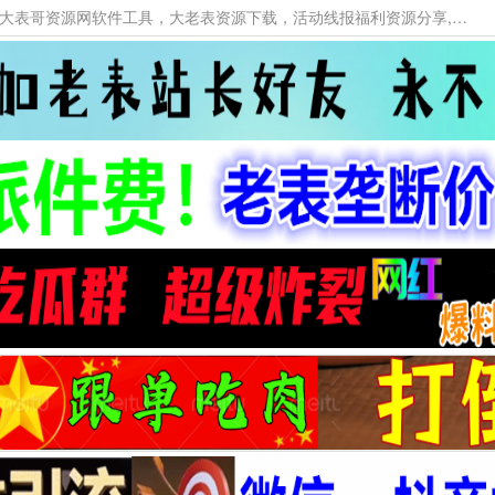
本网站提供资源工具下载，大老表资源工具，大表哥资源网软件工具，大老表资源下载，活动线报福利资源分享,活动线报，大型网游经典游戏，网络热门技术游戏辅助交流与分享。