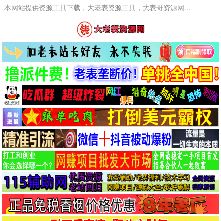
本网站提供资源工具下载，大老表资源工具，大表哥资源网软件工具，大老表资源下载，活动线报福利资源分享,活动线报，大型网游经典游戏，网络热门技术游戏辅助交流与分享。